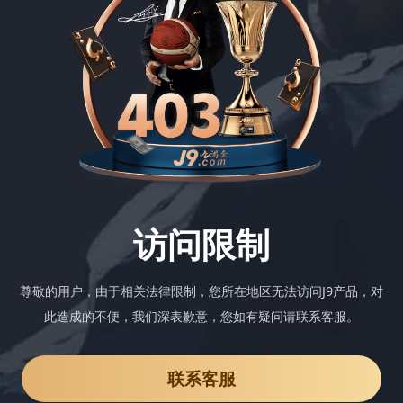
访问限制
尊敬的用户，由于相关法律限制，您所在地区无法访问J9产品，对
此造成的不便，我们深表歉意，您如有疑问请联系客服。
联系客服